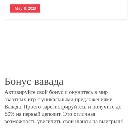
May 8, 2023
Бонус вавада
Активируйте свой бонус и окунитесь в мир
азартных игр с уникальными предложениями
Вавада. Просто зарегистрируйтесь и получите до
50% на первый депозит. Это отличная
возможность увеличить свои шансы на выигрыш!