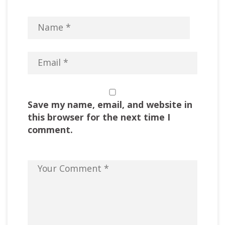
Save my name, email, and website in
this browser for the next time I
comment.