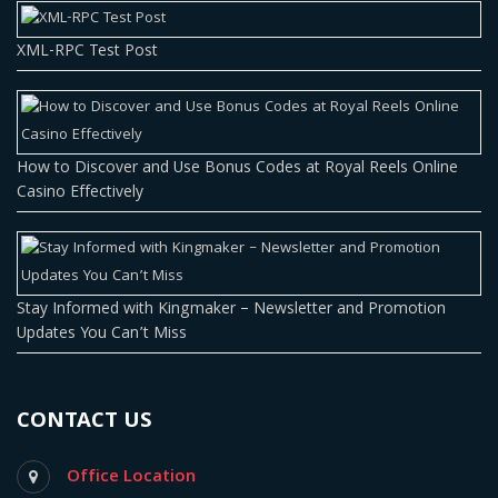
XML-RPC Test Post
How to Discover and Use Bonus Codes at Royal Reels Online
Casino Effectively
Stay Informed with Kingmaker – Newsletter and Promotion
Updates You Can’t Miss
CONTACT US
Office Location