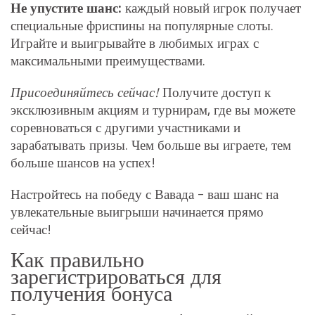
Не упустите шанс:
каждый новый игрок получает
специальные фриспины на популярные слоты.
Играйте и выигрывайте в любимых играх с
максимальными преимуществами.
Присоединяйтесь сейчас!
Получите доступ к
эксклюзивным акциям и турнирам, где вы можете
соревноваться с другими участниками и
зарабатывать призы. Чем больше вы играете, тем
больше шансов на успех!
Настройтесь на победу с Вавада – ваш шанс на
увлекательные выигрыши начинается прямо
сейчас!
Как правильно
зарегистрироваться для
получения бонуса