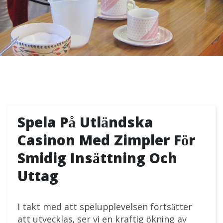
Spela På Utländska
Casinon Med Zimpler För
Smidig Insättning Och
Uttag
I takt med att spelupplevelsen fortsätter
att utvecklas, ser vi en kraftig ökning av