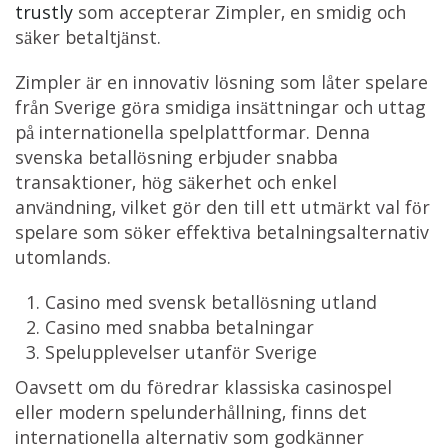
trustly
som accepterar Zimpler, en smidig och
säker betaltjänst.
Zimpler är en innovativ lösning som låter spelare
från Sverige göra smidiga insättningar och uttag
på internationella spelplattformar. Denna
svenska betallösning erbjuder snabba
transaktioner, hög säkerhet och enkel
användning, vilket gör den till ett utmärkt val för
spelare som söker effektiva betalningsalternativ
utomlands.
Casino med svensk betallösning utland
Casino med snabba betalningar
Spelupplevelser utanför Sverige
Oavsett om du föredrar klassiska casinospel
eller modern spelunderhållning, finns det
internationella alternativ som godkänner