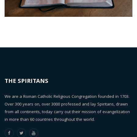
THE SPIRITANS
We are a Roman Catholic Religious Congregation founded in 1703.
Over 300 years on, over 3000 professed and lay Spiritans, drawn
from all continents, today carry out their mission of evangelization
in more than 60 countries throughout the world.