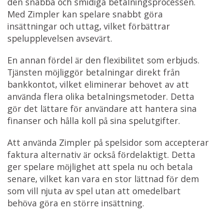
den snabba och smidiga betalningsprocessen.
Med Zimpler kan spelare snabbt göra
insättningar och uttag, vilket förbättrar
spelupplevelsen avsevärt.
En annan fördel är den flexibilitet som erbjuds.
Tjänsten möjliggör betalningar direkt från
bankkontot, vilket eliminerar behovet av att
använda flera olika betalningsmetoder. Detta
gör det lättare för användare att hantera sina
finanser och hålla koll på sina spelutgifter.
Att använda Zimpler på spelsidor som accepterar
faktura alternativ är också fördelaktigt. Detta
ger spelare möjlighet att spela nu och betala
senare, vilket kan vara en stor lättnad för dem
som vill njuta av spel utan att omedelbart
behöva göra en större insättning.