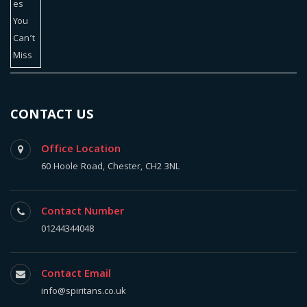
CONTACT US
Office Location
60 Hoole Road, Chester, CH2 3NL
Contact Number
01244344048
Contact Email
info@spiritans.co.uk