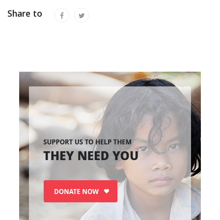
Share to