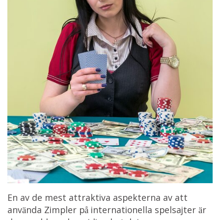
En av de mest attraktiva aspekterna av att
använda Zimpler på internationella spelsajter är