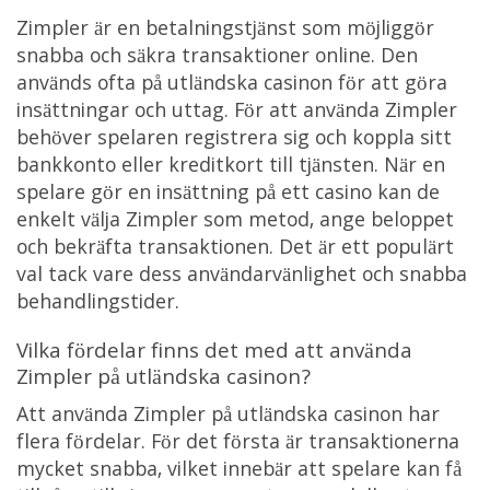
Zimpler är en betalningstjänst som möjliggör
snabba och säkra transaktioner online. Den
används ofta på utländska casinon för att göra
insättningar och uttag. För att använda Zimpler
behöver spelaren registrera sig och koppla sitt
bankkonto eller kreditkort till tjänsten. När en
spelare gör en insättning på ett casino kan de
enkelt välja Zimpler som metod, ange beloppet
och bekräfta transaktionen. Det är ett populärt
val tack vare dess användarvänlighet och snabba
behandlingstider.
Vilka fördelar finns det med att använda
Zimpler på utländska casinon?
Att använda Zimpler på utländska casinon har
flera fördelar. För det första är transaktionerna
mycket snabba, vilket innebär att spelare kan få